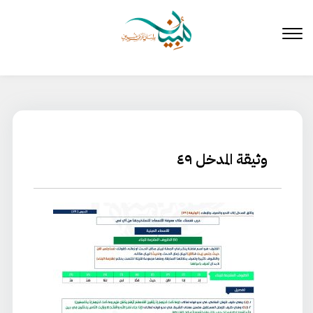
لتخطي
لى
لمحتوى
وثيقة المدخل ٤٩