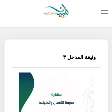
لتخطي
لى
لمحتوى
وثيقة المدخل ٣