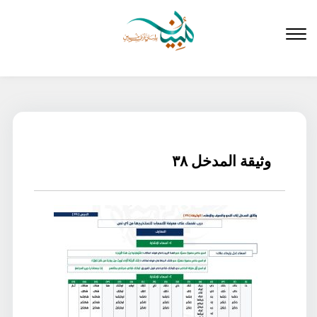
لتخطي
لى
لمحتوى
وثيقة المدخل ٣٨