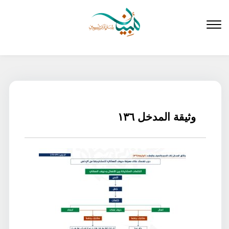
لتخطي
لى
لمحتوى
وثيقة المدخل ١٣٦