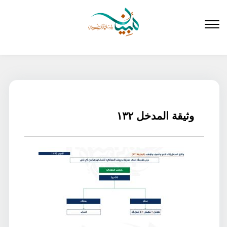
لتخطي
لى
لمحتوى
وثيقة المدخل ١٣٢