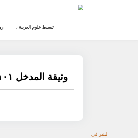
لتخطي
لى
لمحتوى
تبسيط علوم العربية
رو
وثيقة المدخل ١٠١
نُشر في