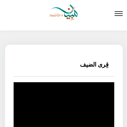
لتخطي
لى
لمحتوى
قِرى الضيف