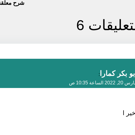
شرح معلقة 
تعليقات 6
بو بكر كمارا
:
20, 2022 الساعة 10:35 ص
ير ا