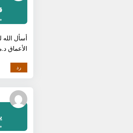
ق
مارس
أسأل الله ل
الأعماق د.
رد
ي
مارس