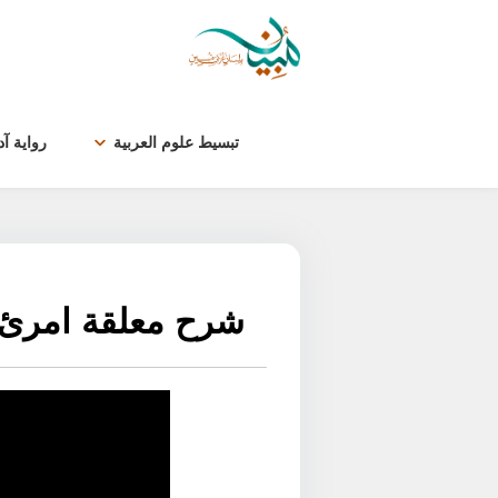
لتخطي
لى
لمحتوى
تبسيط علوم العربية
رواية آ
شرح معلقة امرئ ال