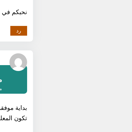
نحبكم في ال
رد
م
مارس
بداية موفقة
تكون المعل