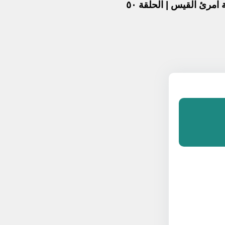
امرئ القيس | الحلقة ٥٠