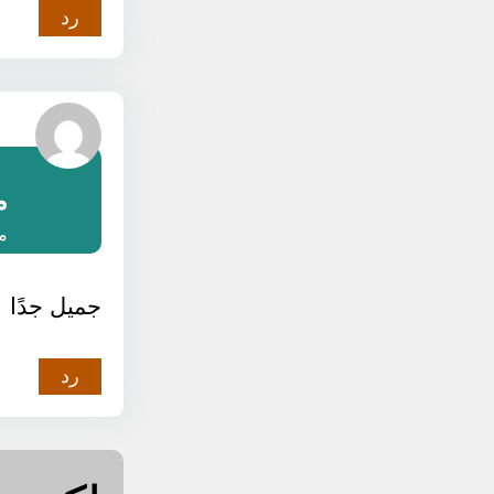
رد
م
مارس
جميل جدًا
رد