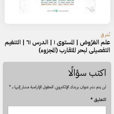
تصفّح
نُشر في
علم العَرُوض | المستوى ١ | الدرس ٦١ | التنغيم
المقالات
التفصيلي لبحر المتقارب (المجزوء)
اكتب سؤالًا
لن يتم نشر عنوان بريدك الإلكتروني.
الحقول الإلزامية مشار إليها بـ
*
التعليق
*