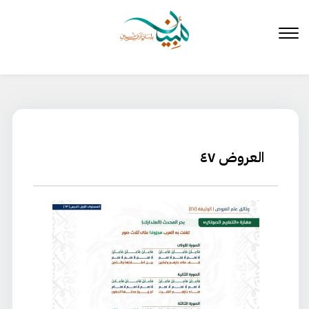
لتخطي
لى
لمحتوى
العروض ٤٧