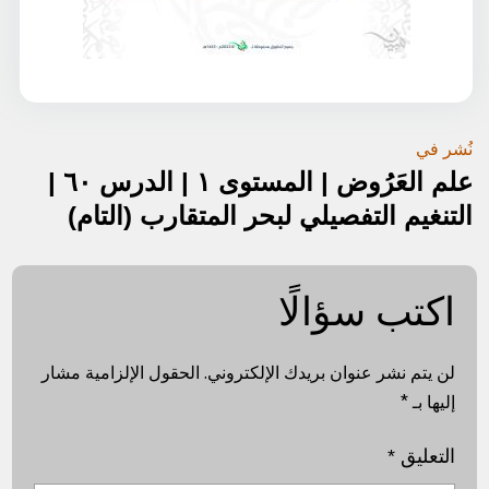
تصفّح
نُشر في
علم العَرُوض | المستوى ١ | الدرس ٦٠ |
المقالات
التنغيم التفصيلي لبحر المتقارب (التام)
اكتب سؤالًا
لن يتم نشر عنوان بريدك الإلكتروني.
الحقول الإلزامية مشار
إليها بـ
*
التعليق
*