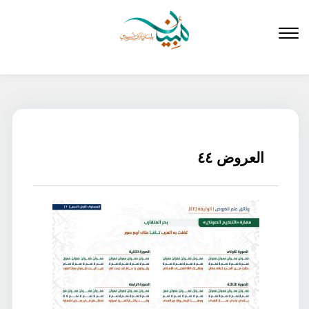
لتخطي
لى
لمحتوى
العروض ٤٤