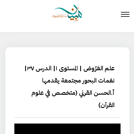
لتخطي
لى
لمحتوى
علم العَرُوض | المستوى ١| الدرس ٣٧|
نغمات البحور مجتمعة يقدمها
أ.الحسن القرني (متخصص في علوم
القرآن)