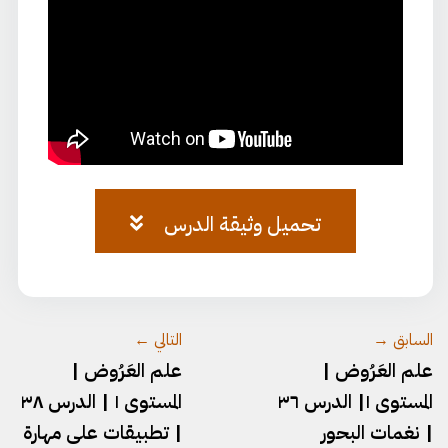
تحميل وثيقة الدرس
العروض-٢١.pdf
السابق →
التالي ←
علم العَرُوض |
علم العَرُوض |
المستوى ١| الدرس ٣٦
المستوى ١ | الدرس ٣٨
| نغمات البحور
| تطبيقات على مهارة