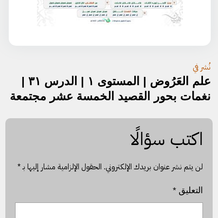
تصفّح
نُشر في
علم العَرُوض | المستوى ١ | الدرس ٣١ |
المقالات
نغمات بحور القصيد الخمسة عشر مجتمعة
اكتب سؤالًا
لن يتم نشر عنوان بريدك الإلكتروني.
الحقول الإلزامية مشار إليها بـ
*
التعليق
*