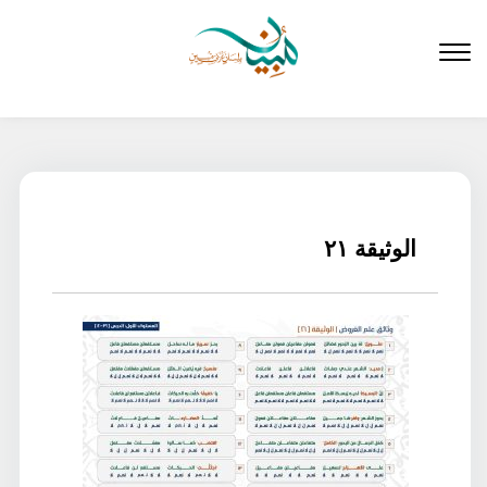
لتخطي
لى
لمحتوى
الوثيقة ٢١