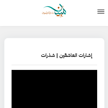
لتخطي
لى
لمحتوى
إشارات العاشقين | شذرات