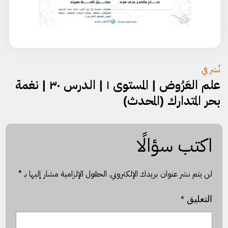
تصفّح
نُشر في
علم العَرُوض | المستوى ١ | الدرس ٣٠ | نغمة
المقالات
بحر المتدارك (المحدث)
اكتب سؤالًا
لن يتم نشر عنوان بريدك الإلكتروني.
الحقول الإلزامية مشار إليها بـ
*
التعليق
*