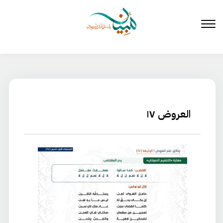
لتخطي
لى
لمحتوى
العروض ١٧