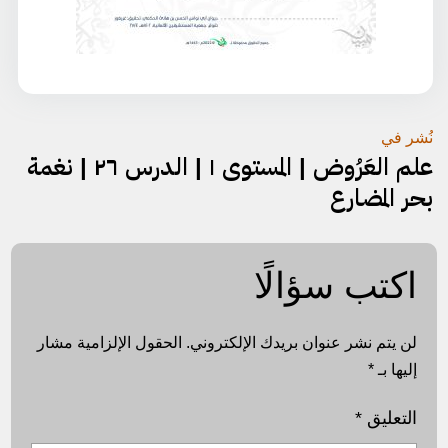
تصفّح
نُشر في
علم العَرُوض | المستوى ١ | الدرس ٢٦ | نغمة
المقالات
بحر المضارع
اكتب سؤالًا
لن يتم نشر عنوان بريدك الإلكتروني.
الحقول الإلزامية مشار
إليها بـ
*
التعليق
*