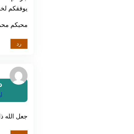
يوفقكم لخدم
محبكم محمد
رد
د
أبريل 
جعل الله ذ