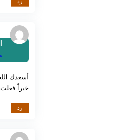
رد
ا
مارس 
أسعدك الله 
خيراً فعلت
رد