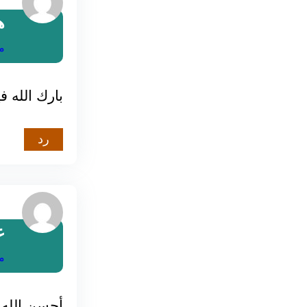
ه
مارس 
بارك الله ف
رد
ع
مارس 
أحسن الله إ