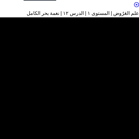
علم العَرُوض | المستوى ١ | الدرس ١٢ | نغمة بحر الكامل