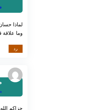
فبراي
لماذا حسان
وما علاقة ق
رد
م
يناير 4
جزاكم الله