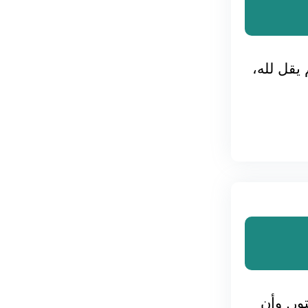
يقل لله،
ور, وأن