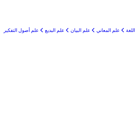
للغة
علم المعاني
علم البيان
علم البديع
علم أصول التفكير