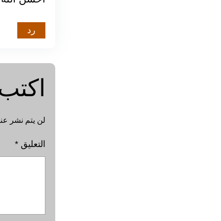
رد
اكتب 
لن يتم نشر عنو
التعليق
*