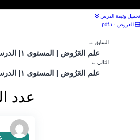
تحميل وثيقة الدرس
العروض-١٠.pdf
السابق →
علم العَرُوض | المستوى ١| الدرس ١١ | نغمة بحر الوافر
التالي ←
علم العَرُوض | المستوى ١| الدرس ١٣ | تطبيق على أبحر الطويل والمديد والبسيط والوافر والكامل (١)
عدد ال
ع