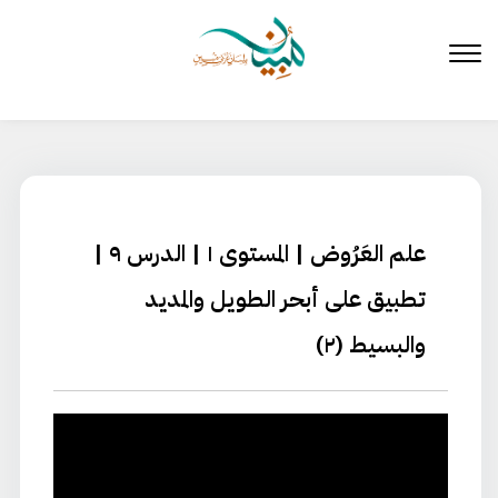
لتخطي
لى
لمحتوى
علم العَرُوض | المستوى ١ | الدرس ٩ |
تطبيق على أبحر الطويل والمديد
والبسيط (۲)