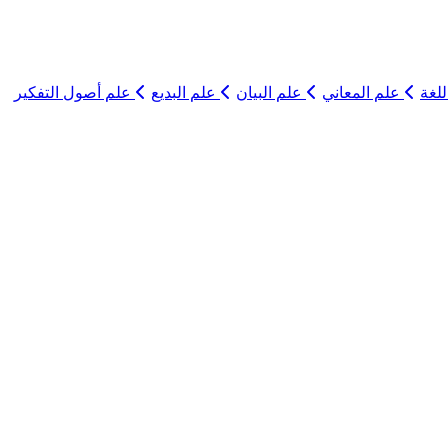
لغة
علم المعاني
علم البيان
علم البديع
علم أصول التفكير