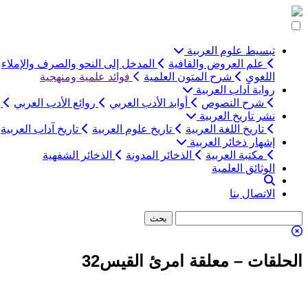
التخطي
إلى
المحتوى
تبسيط علوم العربية
علم العروض والقافية
المدخل إلى النحو والصرف والإملاء
اللغوي
شرح المتون العلمية
فوائد علمية ومنهجية
رواية آداب العربية
شرح النصوص
أوابد الأدب العربي
روائع الأدب العربي
ب
نشر تاريخ العربية
تاريخ اللغة العربية
تاريخ علوم العربية
تاريخ آداب العربية
إشهار ذخائر العربية
مكتبة العربية
الذخائر المدونة
الذخائر الشفهية
الوثائق العلمية
الاتصال بنا
الحلقات – معلقة امرئ القيس32