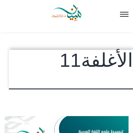
لتخطي
لى
لمحتوى
الأغلفة11