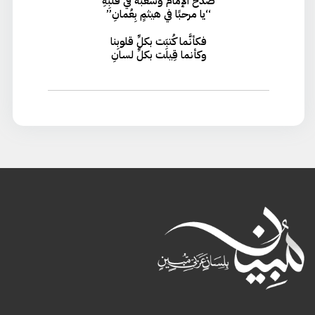
صدحَ الإمامُ وشعبُه في قلبِهِ
“يا مرحبًا في هيثمٍ بِعُمانِ”
فكأنَّما كُتبَت بكلِّ قلوبِنا
وكأنما قِيلَت بكلِّ لسانِ