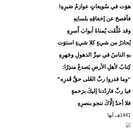
هوَت في سُويعاتٍ عوازمُ صَبرِهِ!
فأفصحَ عن إخفاقِهِ بلسانِهِ
وقد غَلَّقَت يُمناهُ أبوابَ أَسرِهِ
يُحاذرُ من شيءٍ كلا شيءٍ استوَت
بهِ الناسُ في سِرِّ الذهولِ وجَهرِهِ
كِتابٌ لأهلِ الأرضِ يَصدعُ منذِرًا:
“وما قدروا ربَّ العُلى حقَّ قَدرِه”
فيا ربِّ فاردُدنا إليكَ برَحمةٍ
فلا أحدٌ إلَّاكَ ننجو بنصرِهِ
1441هـ، أبها