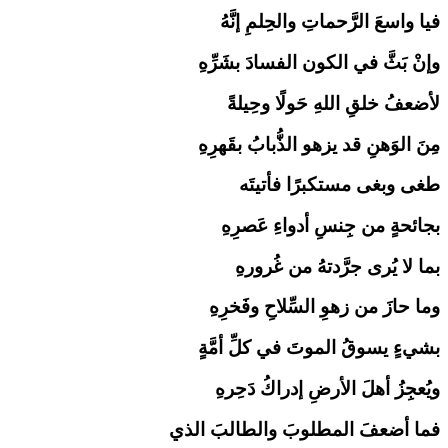
فيا واسعَ الرَّحماتِ والحِلمِ إنَّهُ
وإنْ بَثَّ في الكون الفسادَ بشَرِّهِ
لأضعفُ خلقِ اللهِ حَولًا وحِيلةً
مِنَ الوَهنِ قد يزهو الذُّبابُ بقَهرِهِ
طغى وبغى مستكبرًا فأتيتَه
بجائحةٍ من جِنسِ أدواءِ عَصرِهِ
بما لا يُرى جرَّدتهُ من غُرورهِ
وما حازَ من زهوِ السِّلاحِ وفَخرِهِ
بشيءٍ يسوقُ الموتَ في كلِّ أمَّةٍ
ويُعجِزُ أهلَ الأرضِ إدراكُ دَحِرهِ
فما أضعفَ المطلوبَ والطالبَ الذي