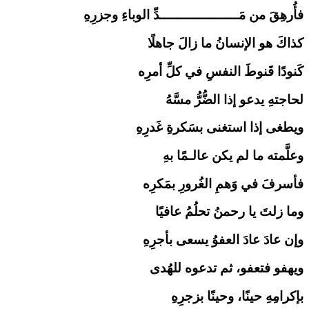
فأُرهِقَ من مَـــــــــــــــــــدِّ الوباءِ وجزرِهِ
كذاكَ هو الإنسانُ ما زالَ جاهلًا
كَنودًا قَنوطَ النفسِ في كلِّ أمرِه
لحاجتهِ يدعو إذا الضُّرُّ مسَّهُ
ويطغى إذا استغنى بسَكرةِ غَدرِهِ
وعلَّمته ما لم يكن عالـمًا بهِ
فأسرفَ في وَهمِ الغُرورِ بمَكرِه
وما زلتَ يا رحمنُ تحلُمُ عافيًا
وإن عادَ عادَ العفوُ يسعى بأجرِهِ
ويهفو فتعفو، ثم تدعوه للهُدى
بإكرامِهِ حينًا، وحينًا بزجرِهِ