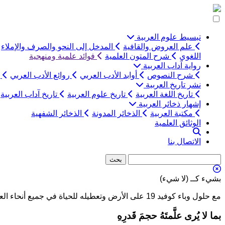
التخطي
إلى
المحتوى
تبسيط علوم العربية
علم العروض والقافية
المدخل إلى النحو والصرف والإملاء
اللغوي
شرح المتون العلمية
فوائد علمية ومنهجية
رواية آداب العربية
شرح النصوص
أوابد الأدب العربي
روائع الأدب العربي
ب
نشر تاريخ العربية
تاريخ اللغة العربية
تاريخ علوم العربية
تاريخ آداب العربية
إشهار ذخائر العربية
مكتبة العربية
الذخائر المدونة
الذخائر الشفهية
الوثائق العلمية
الاتصال بنا
بشيء كــ (لا شيء)
مع حلول وباء كوفيد 19 على الأرض وتعطيله للحياة في جميع أنحاء العالم
بما لا يُرى علَّمتَهُ حجمَ قَدرِهِ