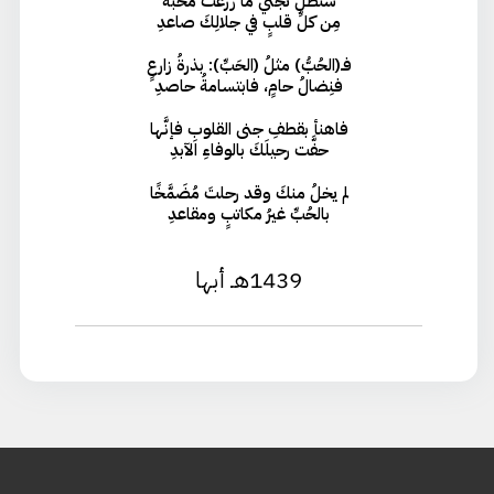
ستظلُّ تجني ما زرعتَ محبةً
مِن كلِّ قلبٍ في جلالِكَ صاعدِ
فـ(الحُبُّ) مثلُ (الحَبِّ): بذرةُ زارعٍ
فنِضالُ حامٍ، فابتسامةُ حاصدِ
فاهنأ بقطفِ جنى القلوبِ فإنَّها
حفَّت رحيلَكَ بالوفاءِ الآبدِ
لم يخلُ منكَ وقد رحلتَ مُضَمَّخًا
بالحُبِّ غيرُ مكاتبٍ ومقاعدِ
1439هـ أبها