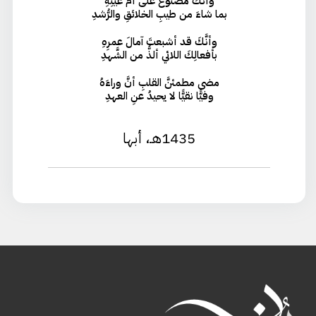
وأنَّكَ مصنوعٌ على أمِّ عينِهِ
بما شاءَ من طيبِ الخلائقِ والرُّشدِ
وأنَّكَ قد أشبعتَ آمالَ عمرِهِ
بأفعالِكَ اللائي ألذُّ من الشَّهدِ
مضى مطمئنَّ القلبِ أنَّ وراءَهُ
وفيًّا نقيًّا لا يحيدُ عنِ العهدِ
1435هـ، أبها