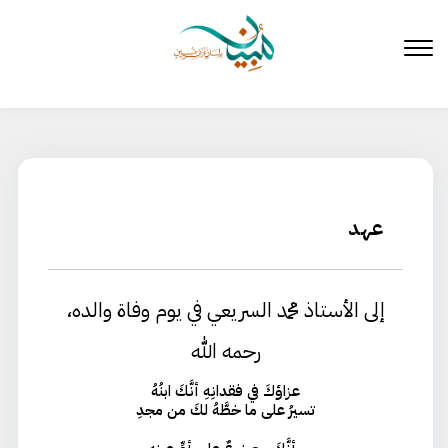
لتخطي
لى
لمحتوى
عهد
إلى الأستاذ محمد السريعي في يوم وفاة والده،
رحمه الله
عزاؤكَ في فقدانِهِ أنَّكَ ابنُهُ
تسيرُ على ما خطَّهُ لكَ من مجدِ