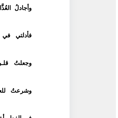
وأجادلُ العُذّ
فأدلتي في ال
وجعلتُ قلـب
وشرعتُ للعيد