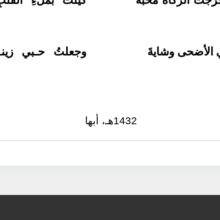
تُ الزكاةَ محبَّةً
كيلَت بملءِ القلبِ 
الأضحى وشايةَ
وجعلتُ حـبي زينـ
1432هـ، أبها