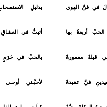
َالَ في فنِّ الهوى
بدليلِ الاستصحابِ
حبِّ أربعةٌ بها
أثبتُّ في العشاقِ
ي قبلةً معمورةً
بالحبِّ في حَرَمٍ 
ينِ فيَّ عقيدةً
لأحبَّـتي أوحـى 