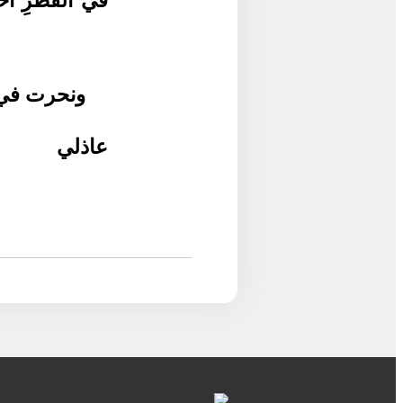
في الفطرِ أخرج
ونحرت في 
عاذلي