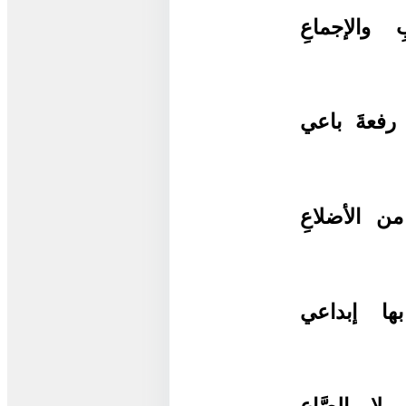
 والإجماعِ
 رفعةَ باعي
من الأضلاعِ
بها إبداعي