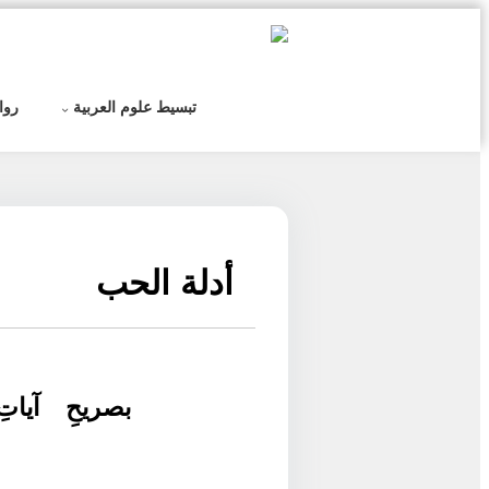
التخطي
إلى
المحتوى
تبسيط علوم العربية
روا
أدلة الحب
بصريحِ آياتِ