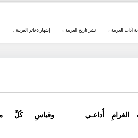
ية آداب العربية
نشر تاريخ العربية
إشهار ذخائر العربية
ا
 الغرامِ أُداعـي
وقياسِ كُلِّ متيّ