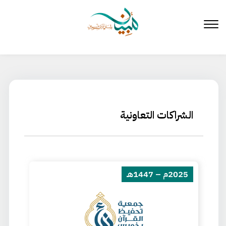
لتخطي
لى
لمحتوى
الشراكات التعاونية
2025م – 1447هـ