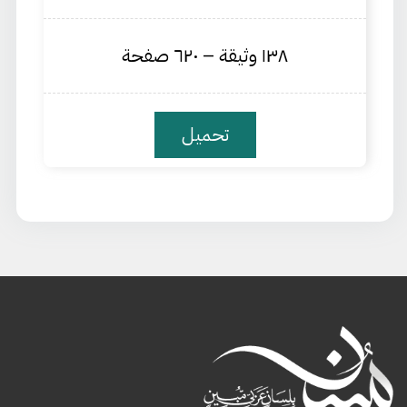
١٣٨ وثيقة – ٦٢٠ صفحة
تحميل