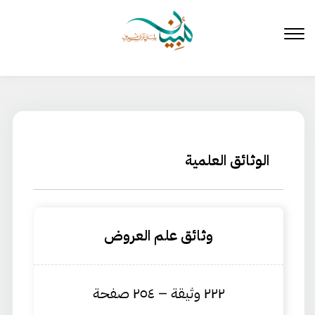
لتخطي
لى
لمحتوى
الوثائق العلمية
وثائق علم العروض
٢٢٢ وثيقة – ٢٥٤ صفحة