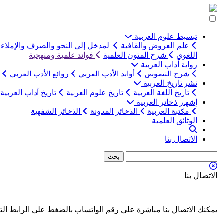
التخطي
إلى
المحتوى
تبسيط علوم العربية
علم العروض والقافية
المدخل إلى النحو والصرف والإملاء
اللغوي
شرح المتون العلمية
فوائد علمية ومنهجية
رواية آداب العربية
شرح النصوص
أوابد الأدب العربي
روائع الأدب العربي
ب
نشر تاريخ العربية
تاريخ اللغة العربية
تاريخ علوم العربية
تاريخ آداب العربية
إشهار ذخائر العربية
مكتبة العربية
الذخائر المدونة
الذخائر الشفهية
الوثائق العلمية
الاتصال بنا
الاتصال بنا
يمكنك الاتصال بنا مباشرة على رقم الواتساب بالضغط على الرابط الت