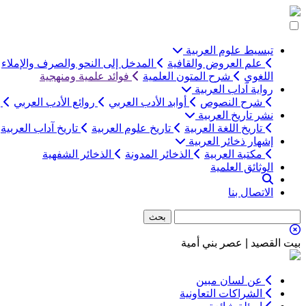
التخطي
إلى
المحتوى
تبسيط علوم العربية
علم العروض والقافية
المدخل إلى النحو والصرف والإملاء
اللغوي
شرح المتون العلمية
فوائد علمية ومنهجية
رواية آداب العربية
شرح النصوص
أوابد الأدب العربي
روائع الأدب العربي
ب
نشر تاريخ العربية
تاريخ اللغة العربية
تاريخ علوم العربية
تاريخ آداب العربية
إشهار ذخائر العربية
مكتبة العربية
الذخائر المدونة
الذخائر الشفهية
الوثائق العلمية
الاتصال بنا
بيت القصيد | عصر بني أمية
عن لسان مبين
الشراكات التعاونية