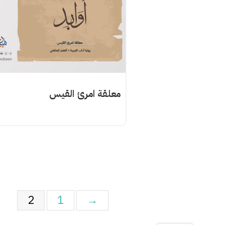
معلقة امرئ القيس
2
1
→