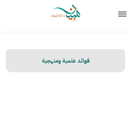
لتخطي
لى
لمحتوى
فوائد علمية ومنهجية