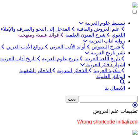
التخطي
إلى
المحتوى
تبسيط علوم العربية
علم العروض والقافية
المدخل إلى النحو والصرف والإملاء
اللغوي
شرح المتون العلمية
فوائد علمية ومنهجية
رواية آداب العربية
شرح النصوص
أوابد الأدب العربي
روائع الأدب العربي
ب
نشر تاريخ العربية
تاريخ اللغة العربية
تاريخ علوم العربية
تاريخ آداب العربية
إشهار ذخائر العربية
مكتبة العربية
الذخائر المدونة
الذخائر الشفهية
الوثائق العلمية
الاتصال بنا
تطبيقات علم العروض
Wrong shortcode initialized