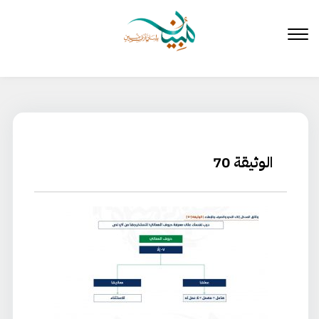
لتخطي
لى
لمحتوى
الوثيقة 70