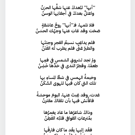
“أبها” لبُعدكَ عنها شفَّها الحزنُ
واعتلَّ بعدكَ في أجفانِها الوسنُ
فلا تلمها، فـ”أبها” روحُ عاشقةٍ
صَحَت وقد غابَ عنها وجهُك الحسَنُ
فلم يداعِب نسيمُ الفجرِ وجنتَها
والطيرُ غنَّى فلم يطرب له الفَنَنُ
ولم تجد لشروقِ الشمسِ في فمِها
طعمًا، وقطرُ الندى في خدِّها خَشِنُ
وخيمةُ الهمسِ في شطِّ المساءِ بها
تلك التي كان فيها للهوى السَّكَنُ
غدت، وقد غِبتَ عنها، اليومَ موحشةً
فالأُنسُ فيها بأن تلقاكَ مقترنُ
وذاكَ شاعرًها ما عاد يغمرُها
بمُترعاتِ القوافي قلبُه الفَطِنُ
فعُد إليها يعُد ما كان فارقَها