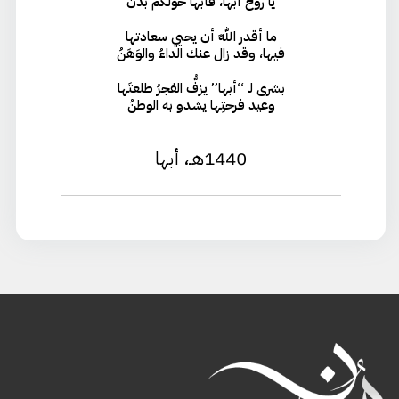
يا روحَ أبها، فأبها حولكم بدنُ
ما أقدر اللهَ أن يحيي سعادتها
فيها، وقد زال عنك الداءُ والوَهَنُ
بشرى لـ “أبها” يزفُّ الفجرُ طلعتَها
وعيد فرحتِها يشدو به الوطنُ
1440هـ، أبها