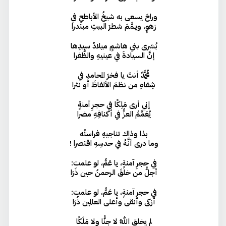
وراحَ يسعى به شيخُ الأباطحِ في
زهوٍ، ويـمَّمَ شطرَ البيتِ مبتدرا
بُشرى بني هاشمٍ ميلادُ سيدِها
إنَّ السيادةَ في عينيهِ والظَّفرا
مُحَمَّدٌ أنتَ يا فخرَ المحامدِ في
شِفاهِ من نظمَ الألفاظَ أو نثرا
إني أرى مَلِكًا في حجرِ آمنةٍ
يُعَمِّمُ العزُّ في أكنافِهِ مضرا
بذا وذاك تناجيهِ فراستُه
وما درى أنَّهُ في حدسِهِ اقتصرا !
في حجرِ آمنةٍ، يا عَمُّ، لو علمت:
أجلُّ من خلقَ الرحمنُ حين ذَرَا
في حجرِ آمنةٍ، يا عَمُّ، لو علمت:
أزكى وأنقى وأعلى العالمين ذُرَا
لم يخلقِ اللهُ لا جِنًّا ولا مَلَكًا