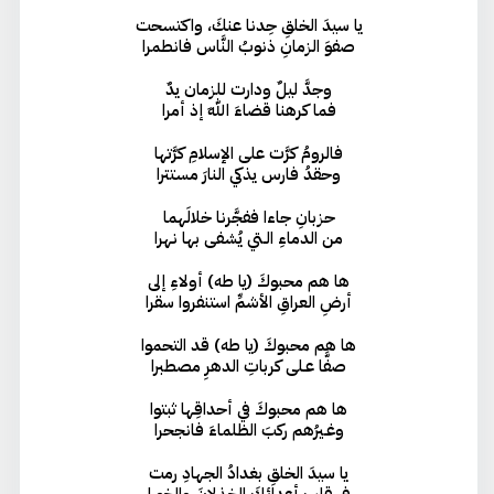
يا سيدَ الخلقِ حِدنا عنكَ، واكتسحت
صفوَ الزمانِ ذنوبُ النَّاس فانطمرا
وجدَّ ليلٌ ودارت للزمان يدٌ
فما كرهنا قضاءَ اللهِ إذ أمرا
فالرومُ كرَّت على الإسلامِ كرَّتها
وحقدُ فارس يذكي النارَ مستترا
حزبانِ جاءا ففجَّرنا خلالَهما
من الدماءِ الـتي يُشفى بها نهرا
ها هم محبوكَ (يا طه) أولاءِ إلى
أرضِ العراقِ الأشمِّ استنفروا سقرا
ها هم محبوكَ (يا طه) قد التحموا
صفَّا عـلى كرباتِ الدهرِ مصطبرا
ها هم محبوكَ في أحداقِها ثبتوا
وغـيرُهم ركبَ الظلماءَ فانجحرا
يا سيدَ الخلقِ بغدادُ الجهادِ رمت
في قلبِ أعدائِكَ الخذلانَ والخورا