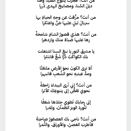
من أنتَ؟ فجَّرتَ ينبوعَ الضِّيا، وقنا
ديلَ السَّنا، ومصابيحَ الهدى دُررا
من أنتَ؟ مزَّقتَ عن وجهِ الحياةِ بها
سربالَ ليلٍ عليها جَنَّ واعتكرا
من أنتَ؟ هذي قصورُ الشامِ شامخةٌ
زها عليها ضياءٌ منكَ وازدهرا
يا مشرقَ النورِ يا نبعَ السنا اشتعلت
بكَ الكواكبُ دُرًّا شَعَّ فانتثرا
ألا ترى الكونَ نحوَ الأرضِ ملتفتًا
ومدَّ عينيهِ نحو الشِّعبِ فانبهرا
من أنتَ؟ إني أرى البيداءَ زاحفةً
نحوي تقصُّ إلى ينبوعِكَ الأثرا
إلى رحابكَ تَطوي جِلدَها شغفًا
لتُوردَ الوبرَ الظمآنَ، والمدرا
من أنتَ؟ ناجى بكَ العصفورُ صاحبَهُ
فأطربَ الغصنَ، والأوراقَ، والثَّمرا