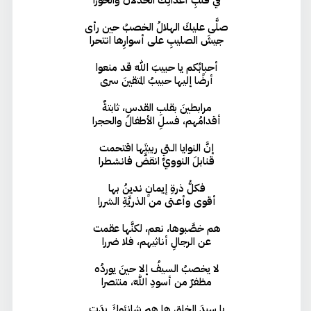
صلَّى عليكَ الهلالُ الخصبُ حين رأى
جيشَ الصليبِ على أسوارِها انتحرا
أحبابُكم يا حبيبَ اللهِ قد منعوا
أرضًا إليها حبيبُ المتقينَ سرى
مرابطينَ بقلبِ القدسِ، ثابتةٌ
أقدامُهم، فسلِ الأطفالَ والحجرا
إنَّ النوايا الـتي ربيتَها اقتحمت
قنابلَ النوويِّ انقضَّ فانشطرا
فكلُّ ذرةِ إيمانٍ ندينُ بها
أقوى وأعـتى من الذريَّةِ الشررا
هم خصَّبوها، نعم، لكنَّها عقمت
عن الرجالِ أناثيهم، فلا ضررا
لا يخصبُ السيفُ إلا حينَ يوردُه
مظفرٌ من أسودِ اللهِ، منتصرا
يا سيدَ الخلقِ ها هم شانئوكَ بدَت