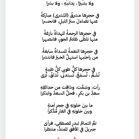
ولا بشيرًا ، يدانيهِ ، ولا بشرا
في حجرِها مشرقُ (البُشرى) مباركةً
عنها تضاءلَ سترُ الليلِ، فانحسرا
في حجرِها الرحمةُ المهداةُ بازغةً
منها تلظى ظلامُ الجورِ، فانصهرا
في حجرِها النعمةُ المسداةُ سابغةً
من راحتيها استهلَّ الخـيرُ فانتشرا
في حجرها كلُّ طوبى كلُّ طيبةٍ
تُشَمُّ ، تُسمَعُ، تُستدنَى، تُذاقُ، تُرَى
رأت، وشمَّت، وذاقت من حدائقِهِ
سعدُ بن بكرٍ ، فحلَّ السعدُ وابتكرا
ما بينَ خلوتِهِ في حِجرِ آمنةٍ
وبينَ خلوتِهِ في الغارِ مُدَّكرا
تمَّ التمامُ لبدرِ المصطفى، فرأى
جبريلَ في الأفقِ الممتدِّ، منتظرا