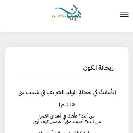
لتخطي
لى
لمحتوى
ريحانة الكون
(تأملاتٌ في لحظةِ المولدِ الشريفِ في شِعب بني
هاشم)
من أنتَ؟ علَّقتَ في أهدابي القمرا
من أنت؟ أدنيت مني الشمسَ كيف أرى