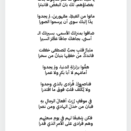
بغضاؤهم، لكَ بانَ البغضُ فانبترا
ماتوا من الغيظِ، مقهورينَ، لم يجدوا
يدًا إليكَ سوى أن يرسموا الصورا
ضاقوا بمنزلكَ الأسمى، بسيرتكَ الــ
أسنى، بجاهكَ جاهًا عطَّرَ السيرا
مليارُ قلبٍ بحبِّ المصطفى خفقت
فاندكَّ من خفقِها بنيانُ من سخرا
همُّوا بزلزلةِ الدنيا، ولم يجدوا
أمامَهم لا أبا بكرٍ ولا عمرا
فناصروكَ فُرادى بالذي وجدوا
ولا يُكَلَّفُ قلبٌ فوقَ ما اقتدرا
في موقفٍ رُزتَ أفعالَ الرجالِ بهِ
فبانَ من خذلَ الهادي ومن نصرا
فكن شفيعًا لهم في يومِ مبعثِهم
وهم فُرادى على الأمرِ الذي قُدرا