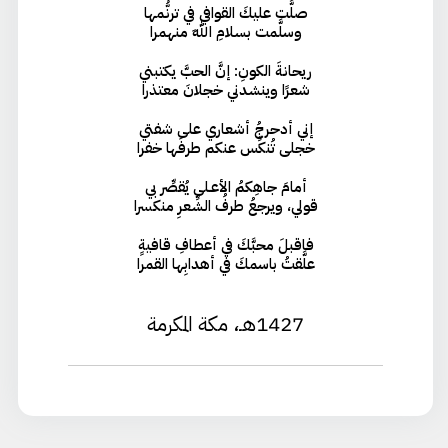
صلَّت عليكَ القوافي في ترنُّمها
وسلَّمت بسلامِ اللهِ منهمرا
ريحانةَ الكونِ: إنَّ الحبَّ يكتبني
شعرًا وينشدني خجلانَ معتذرا
إني أدحرجُ أشعاري على شفتي
خجلى تُنكِّس عنكم طرفَها خفرا
أمامَ جاهِكمُ الأعـلى يُقصِّر بي
قولي، ويرجعُ طرفُ الشِّعرِ منكسرا
فاقبلَ محبَّكَ في أعطافِ قافيةٍ
علَّقتُ باسمكَ في أهدابِها القمرا
1427هـ، مكة المكرمة