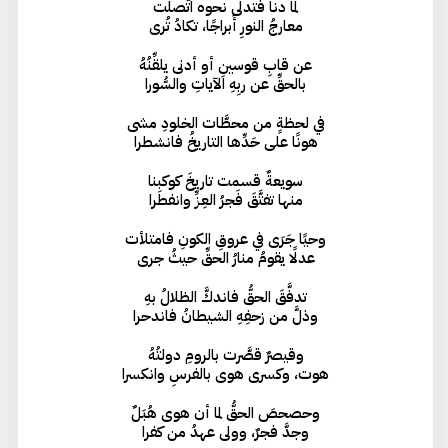
لما دنا فتدلَّى نحوه اتَّصلت
معارجُ النورِ أَبراجًا، تكادُ تُرى
عن قابِ قوسينِ أو أدنى يلقِّنُهُ
بالحقِّ عن ربِهِ الآياتِ والسُّورا
في لحظةٍ من محطَّات الخلودِ مشى
هونًا على حَدِّها التاريخُ فانشطرا
سويعةٌ قسمت تاريخَ كوكبِنا
منها تفتَّقَ فَجرُ العِزِّ وانفطرا
وحيًا جَرَى في عروقِ الكونِ فامتلأت
عدلًا يقومُ منارُ الحقِّ حيثُ جرى
تدفَّقَ الحقُّ فاندكَّ الظلالُ بهِ
وذلَّ من زحفِهِ الشيطانُ فاندحرا
وقيصرٌ قصَّرت بالرومِ دولتُهُ
هوت، وكسرى هوى بالفرسِ وانكسرا
وحصحصَ الحقُّ لما أن هوى هُبَلٌ
وجدَّ فجرٌ، وولى عهدُ من كفرا