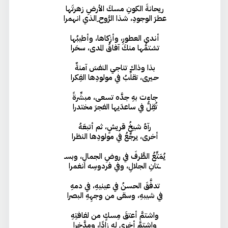
ريحانةَ الكونِ مسكَ الأرضِ زهرتَها
عطرَ الوجودِ، شذا الرَّوح ِالذي انهمرا
أندى العطورِ، وأزكاها، وأطيبُها
تشتمُّها منكَ آفاقُ المدى، سحَرا
بذا وذاك تناجي النفسَ آمنةٌ
حـيرى، تقلِّبُ في مولودِها الفِكرا
جاءت بهِ جدَّه تسعى، مبشِّرةً
تُقِلُّ في ساعدَيها الفجرَ مختدرا
رآهُ شيخُ قريشٍ، ثم أتبعَهُ
أخرى، يرجِّعُ في مولودِها النظرا
يُمَتِّعُ الطَّرفَ في روضِ الجمالِ، وبسـ
ــتانِ الجلالِ، وفي فردوسِه انغمرا
تدفَّقَ الحسنُ في عينيهِ، في دمهِ
في شيبهِ، وسقى من وجهِهِ البصرا
واشتمَّ أعتقَ مِسكٍ من لفافتِهِ
واشتمَّ أخرى له زادًا، ومدَّخرا