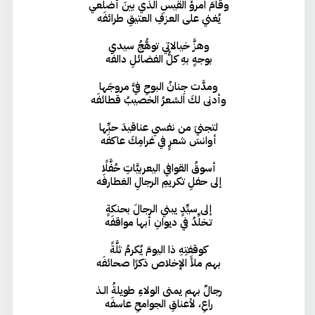
وقامَ امرؤُ القيسِ الذي بينَ أضلعي
يُغني على العزفِ العتيقِ طرائفَه
وهزَّ خيالاتي توهُّجُ سيدي
بوجهٍ بهِ كلُّ الفضائلِ دالفَه
ومدَّت جِنانُ البوحِ فيَّ مروجَها
وأدنى لكَ الشعرُ الخصيبُ قطائفَه
لتجنيَ من نفسي عناقيدَ حبِّها
أوانسَ شعرٍ في غرامِكَ عاكفَه
أسوقُ القوافي اليعربيَّاتِ حُفَّلًا
إلى حفلِ تكريمِ الرجالِ الغطارفَه
إلى سيِّدٍ يبني الرجالَ بحنكةٍ
تـخلِّدُ في ديوانِ أبها مواقفَه
كوقفتِهِ ذا اليومَ يُكرمُ ثلَّةً
بهم ملأَ الإخلاص ذكرًا صحائفَه
رجالٌ بهم يمنى الولاءِ طويلةُ الـذ
راعِ، لأعناقِ الجوامحِ عاسفَه