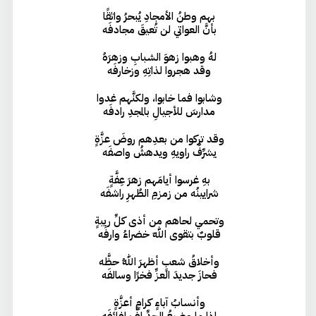
بهم وطنُ الأمجادِ يُبحرُ واثقًا
بأنَّ العواتي لن تُعيقَ مجادفَه
لهُ وهبوا زهوَ الشبابِ وزهرَهُ
وقد هجروا لذاتِهِ وزخارفَه
وشابوا فما خابوا، ولكنَّهم غدوا
مدارسَ للأجيالِ بالمجدِ رادفَه
وقد تركوا من بعدِهم روضَ عزَّةٍ
يشرِّفُ راويهِ ويدهشُ واصفَه
بهِ غرسوا أيامَهم زهرَ عِفَّةٍ
شرايينُه من زمزمِ الطُهرِ راشفَه
وتحمي لحاهم من أذى كلِّ ريبةٍ
قلوبٌ بتقوى اللهِ خضراءُ وارفَه
وأخلاقُ شعبٍ أظهرَ اللهُ حظَّه
فحازَ جديدَ العزِّ فخرًا وسالفَه
وأنسابُ آباءٍ كرامٍ أعزَّةٍ
إذا ما وضيعُ الجدِّ لفَّ لفائفَه