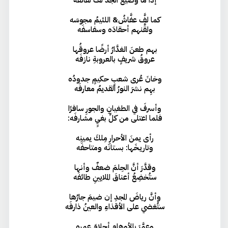
كما لفَّ عفَّاشُ& اللئيمُ مجوسَه
ولقَّنهم أحقادَه وسفاسفَه
بهم طعنَ الغدَّارُ أرضًا عروقُها
عروقُ شريفٍ بالعروبةِ نازفَه
وخانَ عُرى شعبٍ حكيمٍ جدودُه
بهِم نشرَ النورُ القديمُ معارفَه
وأسرفَ في الطغيانِ والجورِ سافرًا
فلما اعتلى من كلِّ بغيٍ مشارفَه:
رأى يمنَ الأحرارِ مِلكَ يمينِه
وتاريـخَها: بستانَه ومتاحفَه
وقدَّرَ أنَّ الحِلمَ ضعفٌ وأنها
ستُخضِعُ أعناقَ الملايينِ طائفَه
وأنَّ رياضَ المجدِ إن ضيمَ جارُها
ستُغضي على الأقذاءِ والعينُ ذارفَه
وعمَّرَ بالأوهامِ أحلامَ عمرِهِ