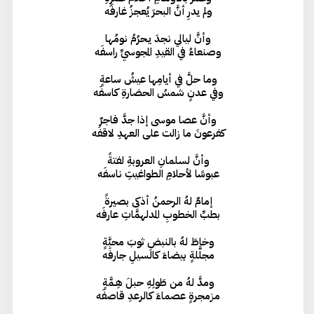
ولم يدرِ أنَّ البحرَ يُعجزُ غارفَه
وأنَّ ليالي نجدَ يـحرُمُ نومُها
وصنعاءُ في القيدِ المجوسيِّ راسفَه
وما حلَّ في أيامِها عيشُ ساعةٍ
وفي عدنٍ شمسُ الحضارةِ كاسفَه
وأنَّ عصا موسى إذا جدَّ فاجرٌ
كفرعونَ ما زالت على العهدِ لاقفَه
وأنَّ لسلمانِ العروبةِ لفتةً
عبوسًا لأحلامِ الطواغيتِ ناسفَه
إمامٌ لهُ الرحمنُ أذكى بصيرةً
بطبِّ الخطوبِ المدلهمَّاتِ عارفَه
وخاطَ لهُ بالنبضِ ثوبَ محبَّةٍ
مجلَّلةٍ بيضاءَ كالسيلِ جارفَه
ومدَّ لهُ من طَولِهِ حبلَ هِـمَّةٍ
مزمجرةٍ عصماءَ كالرعدِ قاصفَه