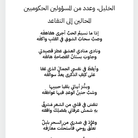
الخليل، وعدد من المسؤولين الحكوميين
المحالين إلى التقاعد
إذا ما نسيمُ الحبِّ أجرى هفاهفَه
وصبَّ سحابُ الشوقِ في القلبِ واكفَه
ونادى منادي العشقِ عطرَ قصيدتي
وجاوبَ بستانُ الفصاحةِ هاتفَه
وأيقظَ في نفسي الجمالَ الذي غفا
على كتِفِ الذكرى يعدُّ سوالفَه
وبشَّرَ أبياتي بلقيا حبيبِها
وشبَّ حنينُ الوعدِ فيها عواطفَه
تنفسَ في قلبي من الشعرِ مَشرقٌ
بهِ شمسُ عرفاني بفضلِكَ واقفَه
وغرَّدَ في صدري من السحرِ بلبلٌ
تعلَّقَ روحي فاستحلَّت معازفَه