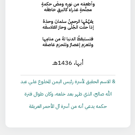
وأطعمَه من نورِه ومضَ حكمةٍ
مجنَّحةٍ عذراءَ كالبرقِ خاطفَه
يفهِّمُها الرحمنُ سلمانَ وحدَهُ
إذا حلَّت الـجُلَّى وحارَ الفلاسفَه
فتستيقظُ الدنيا لهُ من منامِها
وللعزمِ إعصارٌ وللحزمِ عاصفَه
أبها، 1436هـ
& الاسم الحقيق لأسرة رئيس اليمن المخلوع علـي عبد
الله صالح، الذي ظهر بعد خلعه، وكان طوال فترة
حكمه يدعي أنه من أسرة آل الأحمر العريقة