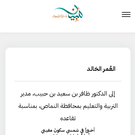
لتخطي
لى
لمحتوى
العُمر الخالد
إلى الدكتور ظافر بن سعيد بن حبيب، مدير
التربية والتعليم بمحافظة النماص، بمناسبة
تقاعده
أخـبئُ في شمسي سكونَ مغيـبي