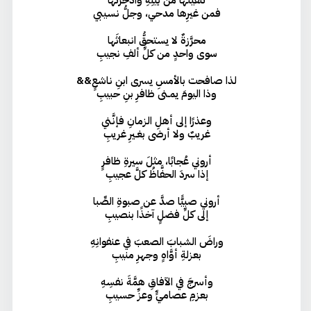
فمن غيرِها مدحي، وجلُّ نسيبي
محرَّزةٌ لا يستحقُّ انبعاثَها
سوى واحدٍ من كلِّ ألفِ نجيبِ
لذا صافحت بالأمسِ يسرى ابنِ ناشعٍ&&
وذا اليومَ يمـنى ظافرِ بنِ حبيبِ
وعذرًا إلى أهلِ الزمانِ فإنَّني
غريبٌ ولا أرضى بغـيرِ غريبِ
أروني عُجابًا، مثلَ سيرةِ ظافرٍ
إذا سردَ الحفَّاظُ كلَّ عجيبِ
أروني صبيًّا صدَّ عن صبوةِ الصِّبا
إلى كلِّ فضلٍ آخذًا بنصيبِ
وراضَ الشبابَ الصعبَ في عنفوانِهِ
بعزلةِ أوَّاهٍ وجهرِ منيبِ
وأسرجَ في الآفاقِ همَّةَ نفسِهِ
بعزمِ عصاميٍّ وعزِّ حسيبِ