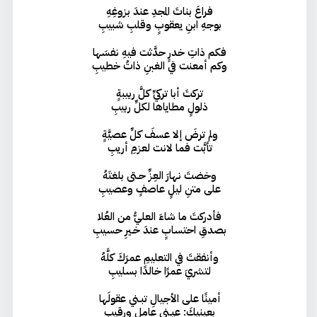
فراعَ بناتَ المجدِ عندَ بزوغِهِ
بوجهِ ابنِ يعقوبٍ وقلبِ شبيبِ
فكم ذاتِ خدرٍ حدَّثت فيهِ نفسَها
وكم أمعنت في الغبنِ ذاتُ خطيبِ
تركتَ أبا تركيِّ كلَّ ربيبةٍ
ذلولٍ مطاياها لكلِّ ربيبِ
ولم ترضَ إلا عسفَ كلِّ عصيَّةٍ
تأبَّت فما لانت لعزمِ أريبِ
وخضتَ نهارَ العِزِّ حـتى بلغتَهُ
على متنِ ليلٍ عاصفٍ وعصيبِ
فأدركتَ ما شاءَ العليُّ من العُلا
بصدقِ احتسابٍ عندَ خـيرِ حسيبِ
وأنفقتَ في التعليمِ عمرَكَ كلَّهُ
لتشريَ عمرًا خالدًا بسليبِ
أمينًا على الأجيالِ تبـني عقولَها
بعينيكَ: عيـني عاملٍ ورقيبِ