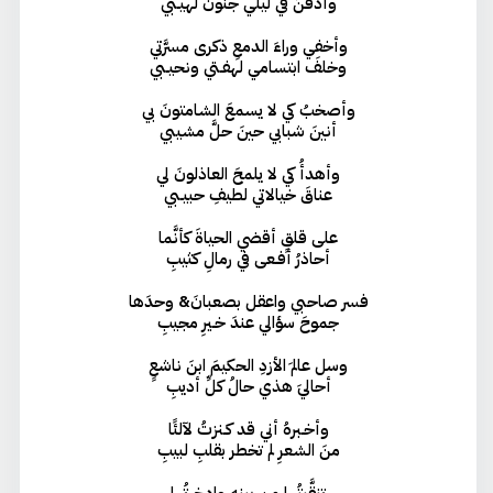
وأدفنُ في ليلي جنونَ لهيـبي
وأخفي وراءَ الدمعِ ذكرى مسرَّتي
وخلفَ ابتسامي لهفـتي ونحيـبي
وأصخبُ كي لا يسمعَ الشامتونَ بي
أنينَ شبابي حينَ حلَّ مشيبي
وأهدأُ كي لا يلمحَ العاذلونَ لي
عناقَ خيالاتي لطيفِ حبيـبي
على قلقٍ أقضي الحياةَ كأنَّما
أحاذرُ أفـعى في رمالِ كثيبِ
فسر صاحبي واعقل بصعبانَ& وحدَها
جموحَ سؤالي عندَ خـيرِ مجيبِ
وسل عالمَ الأزدِ الحكيمَ ابنَ ناشعٍ
أحاليَ هذي حالُ كلِّ أديبِ
وأخـبرهُ أني قد كـنزتُ لآلئًا
منَ الشعرِ لم تخطر بقلبِ لبيبِ
تنقَّيتُها من بينِهِ وادخرتُها