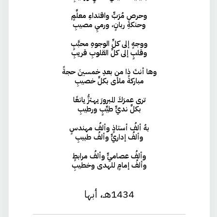
وحرصِ مُرَبٍّ واقتداءِ معلِّمٍ
وحنكةِ ربانٍ، ورميِ مصيبِ
ووجهٍ إلى كلِّ الوجوهِ محبَّبٍ
وقلبٍ إلى كلِّ القلوبِ قريبِ
وها أنتَ ذا من بعدِ خمسينَ حجةً
مباركةً ملأى بكلِّ خصيبِ
ترى عمرَكَ المـبرورَ يهـتزُّ يانعًا
بكلِّ نديٍّ طيِّبٍ ورطيبِ
بهُ ألفُ أستاذٍ وألفُ مهندسٍ
وألفُ إداريٍّ وألفُ طبيبِ
وألفُ عصاميٍّ وألفُ مرابطٍ
وألفُ إمامٍ للهدى وخطيبِ
1434هـ، أبها