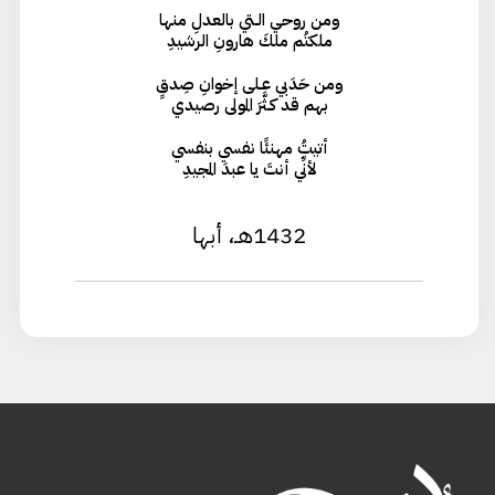
ومن روحي الـتي بالعدلِ منها
ملكتُم ملكَ هارونِ الرشيدِ
ومن حَدَبي عـلى إخوانِ صِدقٍ
بهم قد كـثَّرَ المولى رصيدي
أتيتُ مهنئًا نفسي بنفسي
لأنِّي أنتَ يا عبدَ المجيدِ
1432هـ، أبها