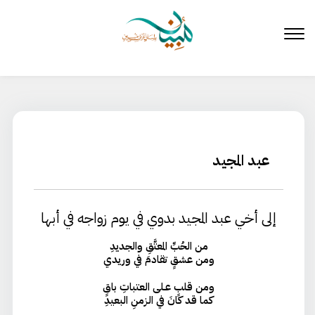
لتخطي
لى
لمحتوى
عبد المجيد
إلى أخي عبد المجيد بدوي في يوم زواجه في أبها
من الحُبِّ المعتَّقِ والجديدِ
ومن عشقٍ تقادمَ في وريدي
ومن قلبٍ عـلى العتباتِ باقٍ
كما قد كانَ في الزمنِ البعيدِ