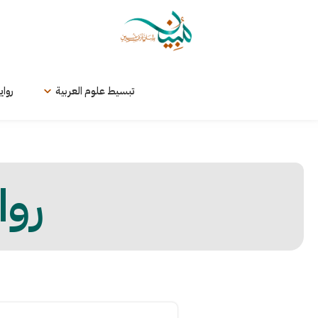
لتخطي
لى
لمحتوى
تبسيط علوم العربية
رواي
روا