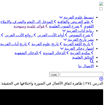
التخطي
إلى
المحتوى
تبسيط علوم العربية
علم العروض والقافية
المدخل إلى النحو والصرف والإملاء
اللغوي
شرح المتون العلمية
فوائد علمية ومنهجية
رواية آداب العربية
شرح النصوص
أوابد الأدب العربي
روائع الأدب العربي
ب
نشر تاريخ العربية
تاريخ اللغة العربية
تاريخ علوم العربية
تاريخ آداب العربية
إشهار ذخائر العربية
مكتبة العربية
الذخائر المدونة
الذخائر الشفهية
الوثائق العلمية
الاتصال بنا
الدرس ٢٧٤ | ظاهرة اتفاق الأفعال في الصورة واختلافها في الحقيقة: المسألة الرابعة