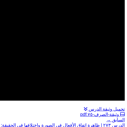
تحميل وثيقة الدرس
وثيقة-الصرف-٧٥.pdf
السابق →
الدرس ٢٧٣ | ظاهرة اتفاق الأفعال في الصورة واختلافها في الحقيقة: المسألة الثالثة