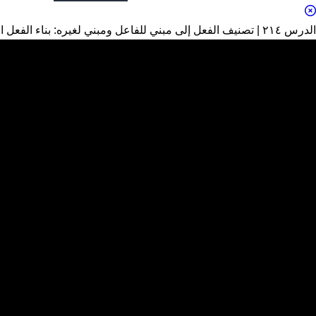
الدرس ٢١٤ | تصنيف الفعل إلى مبني للفاعل ومبني لغيره: بناء الفعل الثلاثي المجرد المعتلِّ لغير الفاعل: (الناقص)