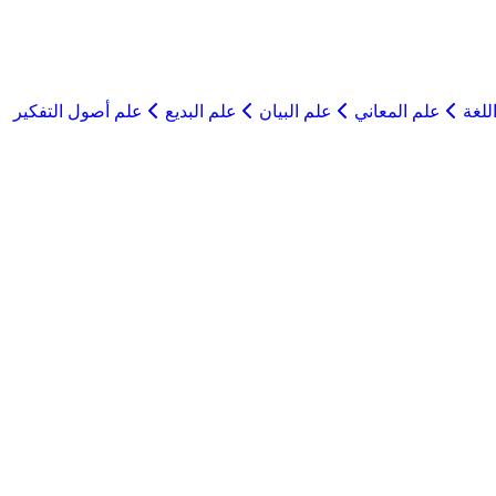
للغة
علم المعاني
علم البيان
علم البديع
علم أصول التفكير