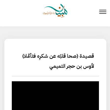
لتخطي
لى
لمحتوى
قصيدة (صحا قلبُه عن سُكرِه فتأمَّلا)
لأوس بن حجر التميمي