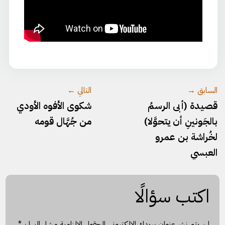
السابق →
التالي ←
قصيدة (أبى الرسمُ
شكوى الأفوه الأودي
بالجَونينِ أن يتحوَّلا)
من جُهَّال قومه
لخُراشة بن عمرو
العبسي
اكتب سؤالًا
لن يتم نشر عنوان بريدك الإلكتروني.
الحقول الإلزامية مشار إليها بـ
*