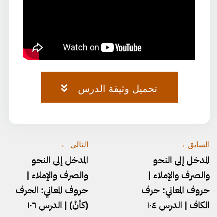
تحميل وثيقة الدرس
وثيقة-المدخل-١٠٥.pdf
السابق →
التالي ←
المدخل إلى النحو
المدخل إلى النحو
والصرف والإملاء |
والصرف والإملاء |
حروف المعاني: حرف
حروف المعاني: الحرف
الكاف | الدرس ١٠٤
(كأنْ) | الدرس ١٠٦