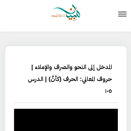
لتخطي
لى
لمحتوى
المدخل إلى النحو والصرف والإملاء |
حروف المعاني: الحرف (كأنَّ) | الدرس
١٠٥